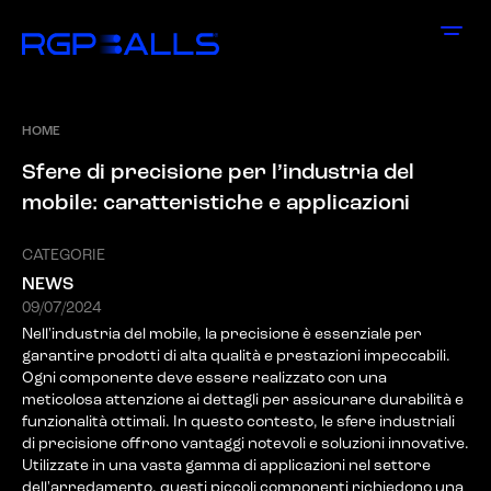
HOME
S
f
e
r
e
d
i
p
r
e
c
i
s
i
o
n
e
p
e
r
l
’
i
n
d
u
s
t
r
i
a
d
e
l
m
o
b
i
l
e
:
c
a
r
a
t
t
e
r
i
s
t
i
c
h
e
e
a
p
p
l
i
c
a
z
i
o
n
i
CATEGORIE
NEWS
09/07/2024
Nell'industria del mobile, la precisione è essenziale per
garantire prodotti di alta qualità e prestazioni impeccabili.
Ogni componente deve essere realizzato con una
meticolosa attenzione ai dettagli per assicurare durabilità e
funzionalità ottimali. In questo contesto, le sfere industriali
di precisione offrono vantaggi notevoli e soluzioni innovative.
Utilizzate in una vasta gamma di applicazioni nel settore
dell'arredamento, questi piccoli componenti richiedono una