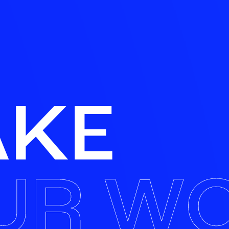
A
K
E
U
R
W