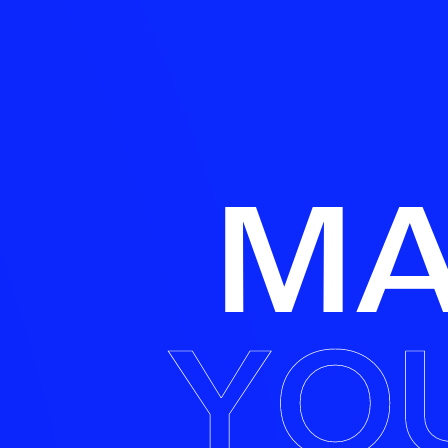
M
Y
O