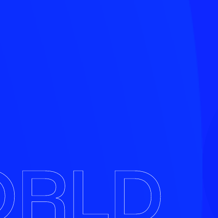
O
R
L
D