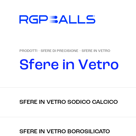
PRODOTTI
·
SFERE DI PRECISIONE
·
SFERE IN VETRO
S
f
e
r
e
i
n
V
e
t
r
o
SFERE IN VETRO SODICO CALCICO
SFERE IN VETRO BOROSILICATO