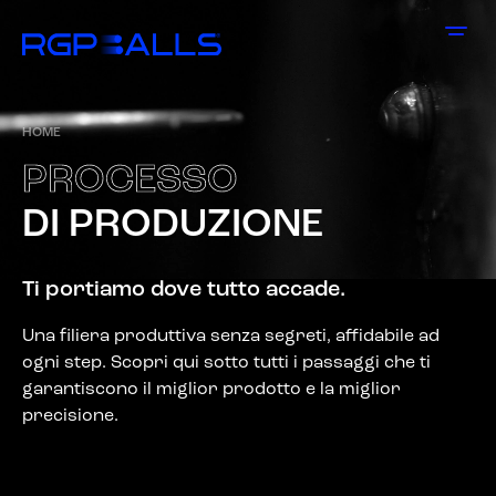
HOME
P
R
O
C
E
S
S
O
D
I
P
R
O
D
U
Z
I
O
N
E
Ti portiamo dove tutto accade.
Una filiera produttiva senza segreti, affidabile ad
ogni step. Scopri qui sotto tutti i passaggi che ti
garantiscono il miglior prodotto e la miglior
precisione.