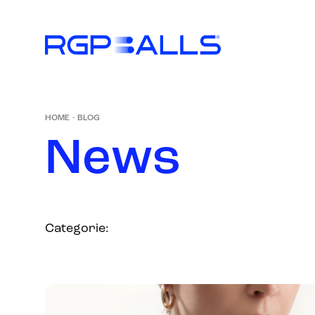
HOME
·
BLOG
N
e
w
s
Categorie: