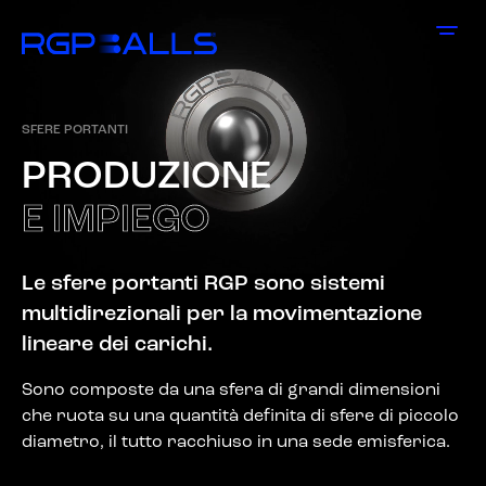
SFERE PORTANTI
P
R
O
D
U
Z
I
O
N
E
E
I
M
P
I
E
G
O
Le sfere portanti RGP sono sistemi
multidirezionali per la movimentazione
lineare dei carichi.
Sono composte da una sfera di grandi dimensioni
che ruota su una quantità definita di sfere di piccolo
diametro, il tutto racchiuso in una sede emisferica.