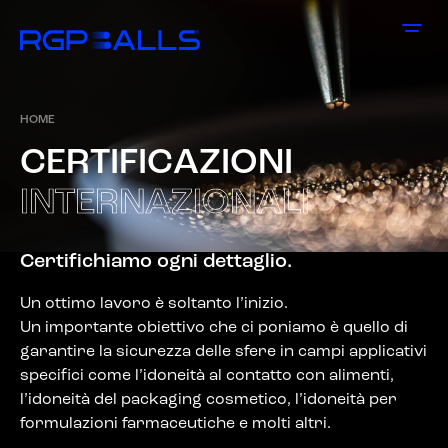
HOME
C
E
R
T
I
F
I
C
A
Z
I
O
N
I
I
N
T
E
R
N
A
Z
I
O
N
A
L
I
Certifichiamo ogni dettaglio.
Un ottimo lavoro è soltanto l’inizio.
Un importante obiettivo che ci poniamo è quello di
garantire la sicurezza delle sfere in campi applicativi
specifici come l’idoneità al contatto con alimenti,
l’idoneità del packaging cosmetico, l’idoneità per
formulazioni farmaceutiche e molti altri.