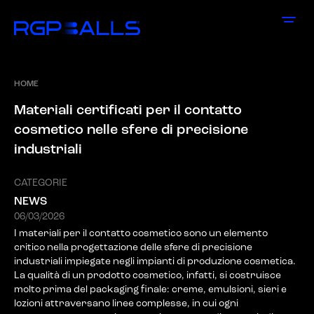
HOME
M
a
t
e
r
i
a
l
i
c
e
r
t
i
f
i
c
a
t
i
p
e
r
i
l
c
o
n
t
a
t
t
o
c
o
s
m
e
t
i
c
o
n
e
l
l
e
s
f
e
r
e
d
i
p
r
e
c
i
s
i
o
n
e
i
n
d
u
s
t
r
i
a
l
i
CATEGORIE
NEWS
06/03/2026
I materiali per il contatto cosmetico sono un elemento
critico nella progettazione delle sfere di precisione
industriali impiegate negli impianti di produzione cosmetica.
La qualità di un prodotto cosmetico, infatti, si costruisce
molto prima del packaging finale: creme, emulsioni, sieri e
lozioni attraversano linee complesse, in cui ogni