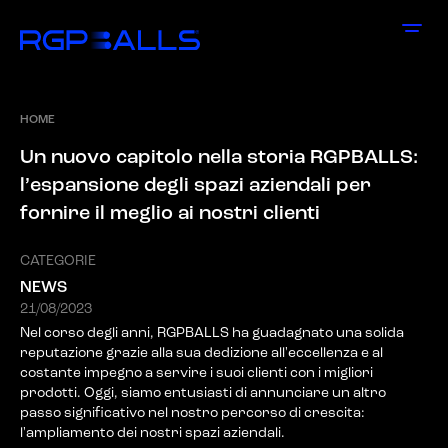
HOME
U
n
n
u
o
v
o
c
a
p
i
t
o
l
o
n
e
l
l
a
s
t
o
r
i
a
R
G
P
B
A
L
L
S
:
l
’
e
s
p
a
n
s
i
o
n
e
d
e
g
l
i
s
p
a
z
i
a
z
i
e
n
d
a
l
i
p
e
r
f
o
r
n
i
r
e
i
l
m
e
g
l
i
o
a
i
n
o
s
t
r
i
c
l
i
e
n
t
i
CATEGORIE
NEWS
21/08/2023
Nel corso degli anni, RGPBALLS ha guadagnato una solida
reputazione grazie alla sua dedizione all'eccellenza e al
costante impegno a servire i suoi clienti con i migliori
prodotti. Oggi, siamo entusiasti di annunciare un altro
passo significativo nel nostro percorso di crescita:
l'ampliamento dei nostri spazi aziendali.