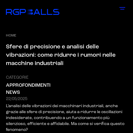
HOME
S
f
e
r
e
d
i
p
r
e
c
i
s
i
o
n
e
e
a
n
a
l
i
s
i
d
e
l
l
e
v
i
b
r
a
z
i
o
n
i
:
c
o
m
e
r
i
d
u
r
r
e
i
r
u
m
o
r
i
n
e
l
l
e
m
a
c
c
h
i
n
e
i
n
d
u
s
t
r
i
a
l
i
CATEGORIE
APPROFONDIMENTI
NEWS
22/05/2025
L’analisi delle vibrazioni dei macchinari industriali, anche
grazie alle sfere di precisione, aiuta a ridurre le oscillazioni
indesiderate, contribuendo a un funzionamento più
silenzioso, efficiente e affidabile. Ma come si verifica questo
fenomeno?