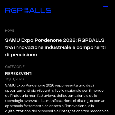
HOME
S
A
M
U
E
x
p
o
P
o
r
d
e
n
o
n
e
2
0
2
6
:
R
G
P
B
A
L
L
S
t
r
a
i
n
n
o
v
a
z
i
o
n
e
i
n
d
u
s
t
r
i
a
l
e
e
c
o
m
p
o
n
e
n
t
i
d
i
p
r
e
c
i
s
i
o
n
e
CATEGORIE
FIERE&EVENTI
15/01/2026
SAMU Expo Pordenone 2026 rappresenta uno degli
appuntamenti più rilevanti a livello nazionale per il mondo
dell’industria manifatturiera, dell’automazione e delle
tecnologie avanzate. La manifestazione si distingue per un
approccio fortemente orientato all’innovazione, alla
digitalizzazione dei processi e all’integrazione tra meccanica,