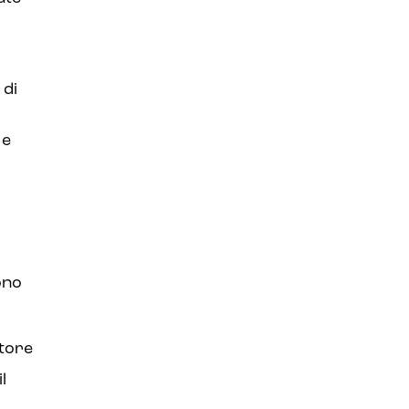
 di
 e
ono
ttore
l