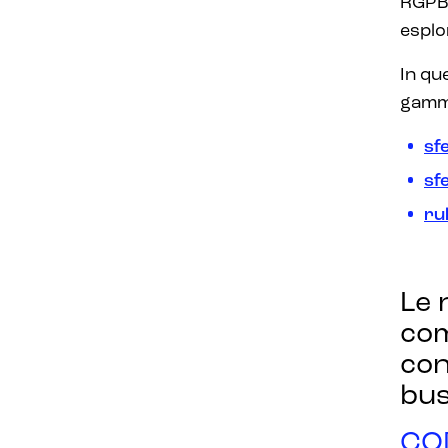
RGPBA
esplo
In qu
gamm
sf
sf
rul
Le 
com
con
bus
CO