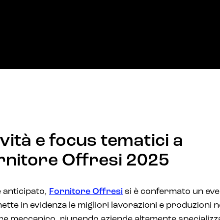
vità e focus tematici a
rnitore Offresi 2025
anticipato,
Fornitore Offresi
si è confermato un ev
ette in evidenza le migliori lavorazioni e produzioni n
re meccanico, riunendo aziende altamente specializz