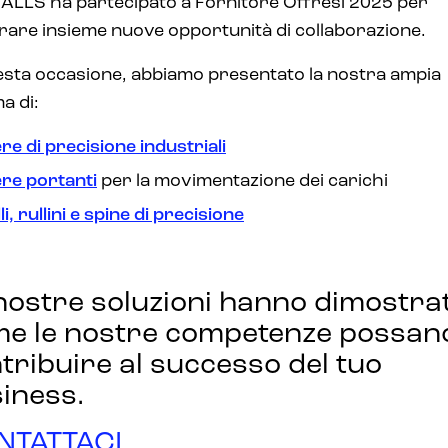
LLS ha partecipato a Fornitore Offresi 2025 per
rare insieme nuove opportunità di collaborazione.
esta occasione, abbiamo presentato la nostra ampia
a di:
ere di precisione industriali
ere portanti
per la movimentazione dei carichi
li, rullini e spine di precisione
nostre soluzioni hanno dimostra
e le nostre competenze possan
tribuire al successo del tuo
iness.
NTATTACI