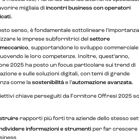
avorire migliaia di
incontri business con operatori
icati.
esto senso, è fondamentale sottolineare l’importanza
izzare le imprese subfornitrici del
settore
lmeccanico
, supportandone lo sviluppo commerciale
ovendo le loro competenze. Inoltre, quest’anno,
zione 2025 ha posto un focus particolare sui trend di
azione e sulle soluzioni digitali, con temi di grande
anza come la
sostenibilità
e l’
automazione avanzata.
biettivi chiave perseguiti da Fornitore Offresi 2025 s
struire
rapporti più forti tra aziende dello stesso se
ndividere informazioni e strumenti
per far crescere i
siness