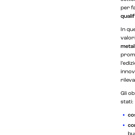
per f
qualif
In qu
valor
meta
promu
l’edi
innov
rilev
Gli o
stati:
co
co
bu