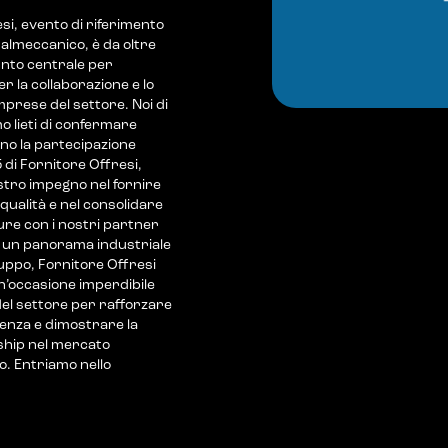
si, evento di riferimento
almeccanico, è da oltre
unto centrale per
er la collaborazione e lo
mprese del settore. Noi di
 lieti di confermare
no la partecipazione
5 di Fornitore Offresi,
stro impegno nel fornire
a qualità e nel consolidare
ure con i nostri partner
n un panorama industriale
luppo, Fornitore Offresi
’occasione imperdibile
del settore per rafforzare
enza e dimostrare la
ship nel mercato
. Entriamo nello