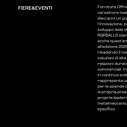
Fornitore Offre
FIERE&EVENTI
nel settore met
dieci anni un p
l’innovazione, p
sviluppo delle i
RGPBALLS siamo
anche quest’an
all’edizione 202
ribadendo il no
soluzioni di alt
relazioni durat
commerciali. I
in continuo svi
rappresenta un
per le aziende 
la propria pres
propria leader
metalmeccanico
specifico.