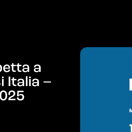
PRODOTTI
AZIENDA
MERCATI
NEWS
p
e
t
t
a
a
s
i
I
t
a
l
i
a
–
0
2
5