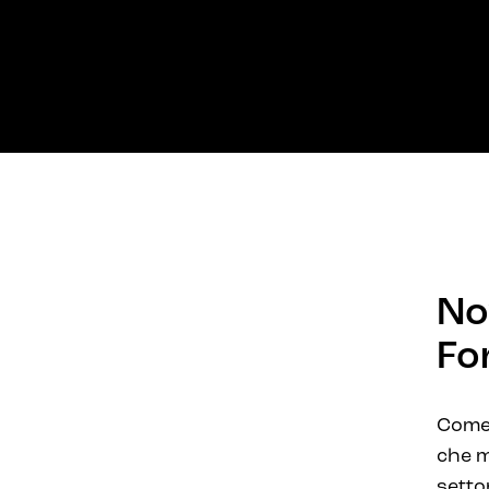
No
Fo
Come 
che m
setto