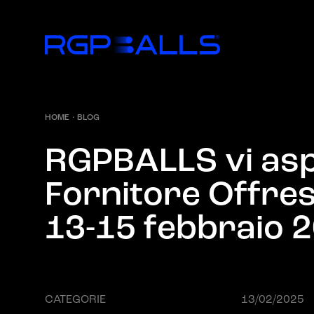
HOME
·
BLOG
R
G
P
B
A
L
L
S
v
i
a
s
F
o
r
n
i
t
o
r
e
O
f
f
r
e
1
3
-
1
5
f
e
b
b
r
a
i
o
2
CATEGORIE
13/02/2025