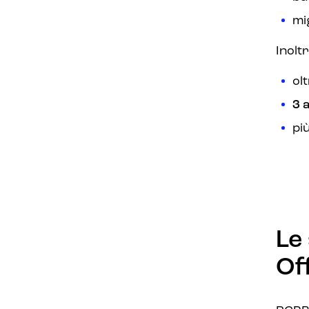
mi
Inolt
ol
3 
pi
Le
Of