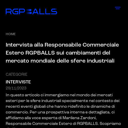
HOME
I
n
t
e
r
v
i
s
t
a
a
l
l
a
R
e
s
p
o
n
s
a
b
i
l
e
C
o
m
m
e
r
c
i
a
l
e
E
s
t
e
r
o
R
G
P
B
A
L
L
S
s
u
i
c
a
m
b
i
a
m
e
n
t
i
d
e
l
m
e
r
c
a
t
o
m
o
n
d
i
a
l
e
d
e
l
l
e
s
f
e
r
e
i
n
d
u
s
t
r
i
a
l
i
CATEGORIE
INTERVISTE
29/11/2023
In questo articolo ci immergiamo nel mondo dei mercati
esteri per le sfere industriali specialmente nel contesto dei
recenti eventi globali che hanno ridefinito le dinamiche di
commercio. Per una prospettiva interna e dettagliata, ci
affidiamo alla voce esperta di Marilena Zardoni,
Responsabile Commerciale Estero di RGPBALLS. Scopriamo