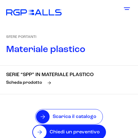
SFERE PORTANTI
M
a
t
e
r
i
a
l
e
p
l
a
s
t
i
c
o
SERIE “SPP” IN MATERIALE PLASTICO
Scheda prodotto
Scarica il catalogo
Chiedi un preventivo