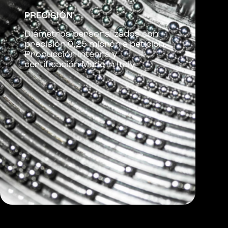
PRECISIÓN
Diámetros personalizados con
precisión 0,25 micrón a petición.
Producción interna y
certificación Made in Italy