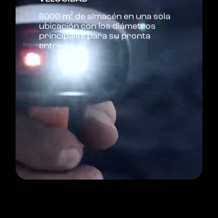
6000 m² de almacén en una sola
ubicación con los diámetros
principales para su pronta
entrega