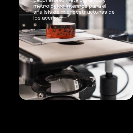
Laboratorio metalográfico y
metrológico internos para el
análisis de microestructuras de
los aceros.