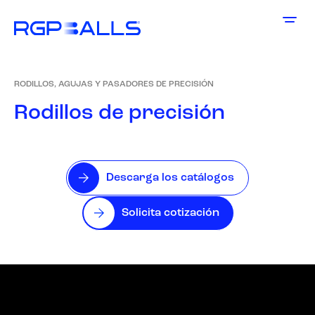
RODILLOS, AGUJAS Y PASADORES DE PRECISIÓN
R
o
d
i
l
l
o
s
d
e
p
r
e
c
i
s
i
ó
n
Descarga los catálogos
Solicita cotización