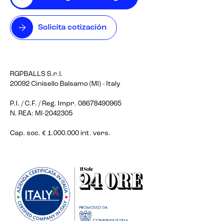
Solicita cotización
RGPBALLS S.r.l.
20092 Cinisello Balsamo (MI) - Italy
P.I. / C.F. / Reg. Impr. 08678490965
N. REA: MI-2042305
Cap. soc. € 1.000.000 int. vers.