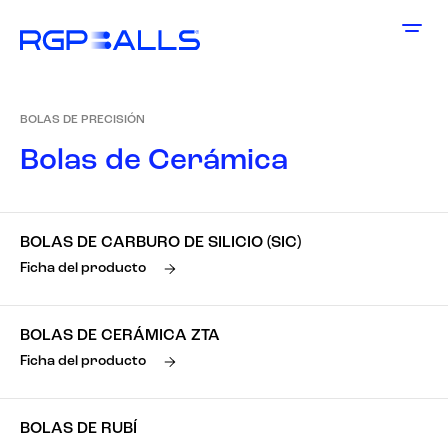
BOLAS DE PRECISIÓN
B
o
l
a
s
d
e
C
e
r
á
m
i
c
a
BOLAS DE CARBURO DE SILICIO (SIC)
Ficha del producto
BOLAS DE CERÁMICA ZTA
Ficha del producto
BOLAS DE RUBÍ