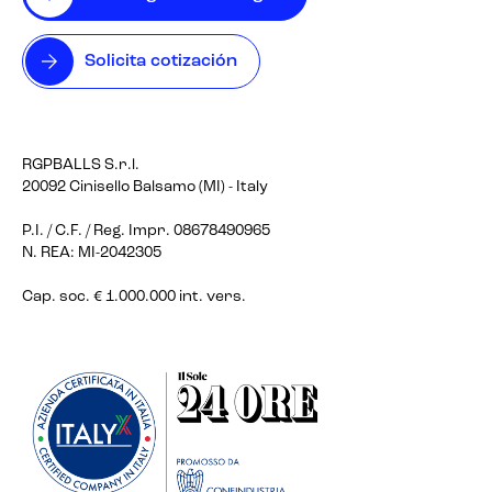
Solicita cotización
RGPBALLS S.r.l.
20092 Cinisello Balsamo (MI) - Italy
P.I. / C.F. / Reg. Impr. 08678490965
N. REA: MI-2042305
Cap. soc. € 1.000.000 int. vers.