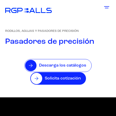
RODILLOS, AGUJAS Y PASADORES DE PRECISIÓN
P
a
s
a
d
o
r
e
s
d
e
p
r
e
c
i
s
i
ó
n
Descarga los catálogos
Solicita cotización