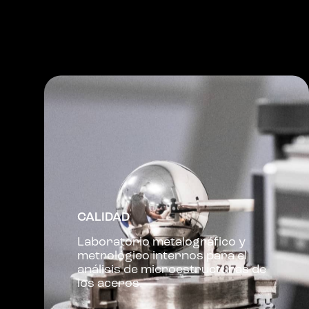
CALIDAD
Laboratorio metalográfico y
metrológico internos para el
análisis de microestructuras de
los aceros.