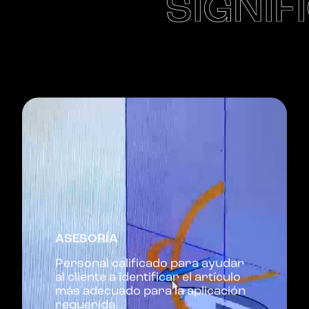
SIGNIF
ASESORÍA
Personal calificado para ayudar
al cliente a identificar el artículo
más adecuado para la aplicación
requerida.