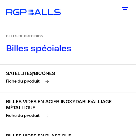
BILLES DE PRÉCISION
B
i
l
l
e
s
s
p
é
c
i
a
l
e
s
SATELLITES/BICÔNES
Fiche du produit
BILLES VIDES EN ACIER INOXYDABLE/ALLIAGE
MÉTALLIQUE
Fiche du produit