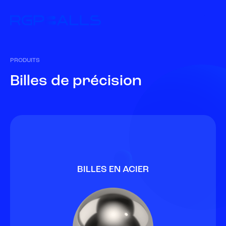
PRODUITS
B
i
l
l
e
s
d
e
p
r
é
c
i
s
i
o
n
BILLES EN ACIER