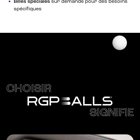
Billes spéciales
sur demande pour des besoins
spécifiques
CHOISIR
SIGNIFIE