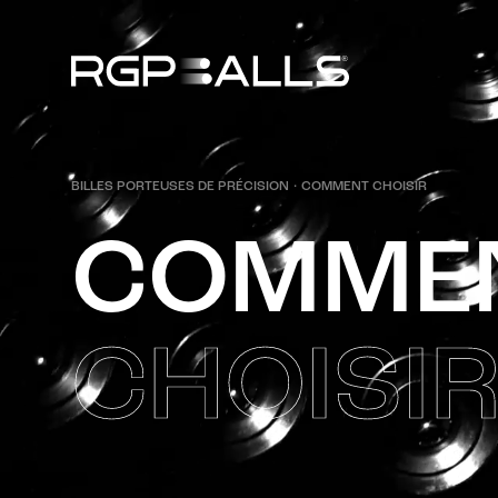
BILLES PORTEUSES DE PRÉCISION
·
COMMENT CHOISIR
C
O
M
M
E
C
H
O
I
S
I