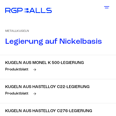
METALLKUGELN
L
e
g
i
e
r
u
n
g
a
u
f
N
i
c
k
e
l
b
a
s
i
s
KUGELN AUS MONEL K 500-LEGIERUNG
Produktblatt
KUGELN AUS HASTELLOY C22-LEGIERUNG
Produktblatt
KUGELN AUS HASTELLOY C276-LEGIERUNG