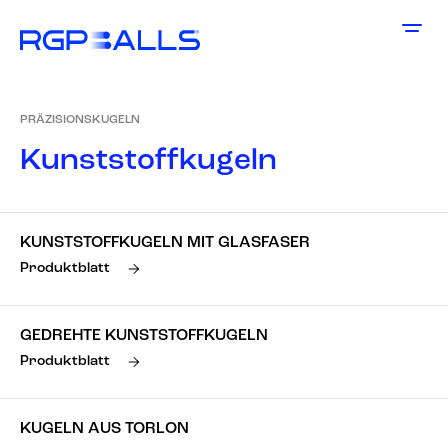
PRÄZISIONSKUGELN
K
u
n
s
t
s
t
o
f
f
k
u
g
e
l
n
KUNSTSTOFFKUGELN MIT GLASFASER
Produktblatt
GEDREHTE KUNSTSTOFFKUGELN
Produktblatt
KUGELN AUS TORLON