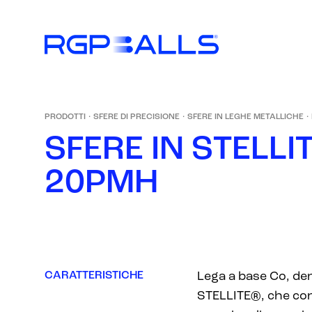
PRODOTTI
·
SFERE DI PRECISIONE
·
SFERE IN LEGHE METALLICHE
·
S
F
E
R
E
I
N
S
T
E
L
L
I
2
0
P
M
H
CARATTERISTICHE
Lega a base Co, d
STELLITE®, che conf