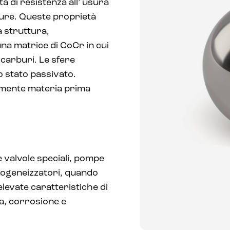
à di resistenza all’ usura
ture. Queste proprietà
 struttura,
na matrice di CoCr in cui
 carburi. Le sfere
o stato passivato.
vamente materia prima
 valvole speciali, pompe
mogeneizzatori, quando
levate caratteristiche di
ra, corrosione e