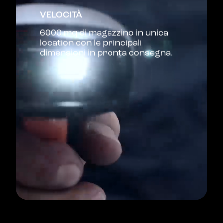
VELOCITÀ
6000 mq di magazzino in unica
location con le principali
dimensioni in pronta consegna.