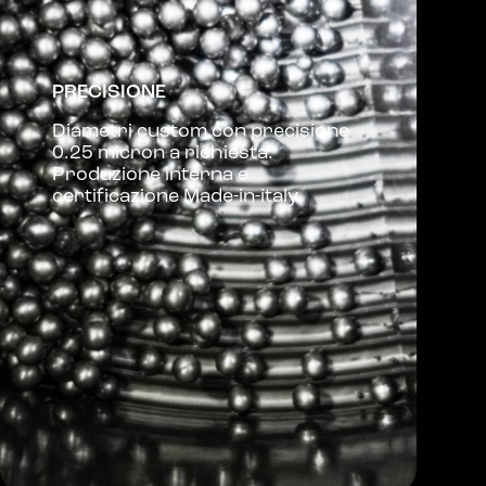
PRECISIONE
Diametri custom con precisione
0.25 micron a richiesta.
Produzione interna e
certificazione Made-in-italy.