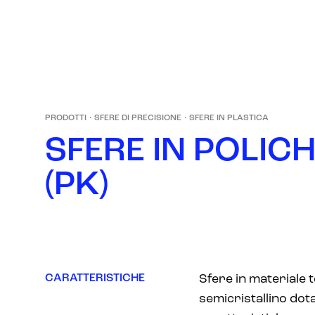
PRODOTTI
·
SFERE DI PRECISIONE
·
SFERE IN PLASTICA
S
F
E
R
E
I
N
P
O
L
I
C
(
P
K
)
CARATTERISTICHE
Sfere in materiale 
semicristallino dot