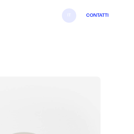
IT
CONTATTI
EN
FR
ES
DE