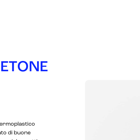
PRODOTTI
AZIENDA
MERCATI
NEWS
H
E
T
O
N
E
termoplastico
ato di buone