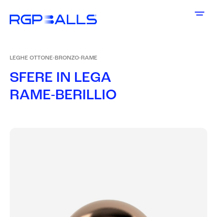
LEGHE OTTONE-BRONZO-RAME
S
F
E
R
E
I
N
L
E
G
A
R
A
M
E
-
B
E
R
I
L
L
I
O