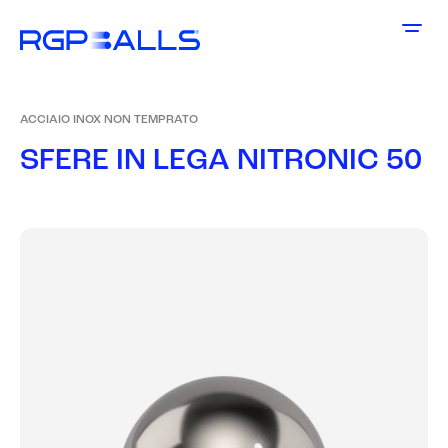
ACCIAIO INOX NON TEMPRATO
S
F
E
R
E
I
N
L
E
G
A
N
I
T
R
O
N
I
C
5
0