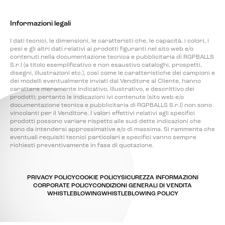
Informazioni legali
I dati tecnici, le dimensioni, le caratteristi-che, le capacità, i colori, i
pesi e gli altri dati relativi ai prodotti figuranti nel sito web e/o
contenuti nella documentazione tecnica e pubblicitaria di RGPBALLS
S.r.l (a titolo esemplificativo e non esaustivo cataloghi, prospetti,
disegni, illustrazioni etc.), così come le caratteristiche dei campioni e
dei modelli eventualmente inviati dal Venditore al Cliente, hanno
carattere meramente indicativo, illustrativo, e descrittivo dei
prodotti; pertanto le indicazioni ivi contenute (sito web e/o
documentazione tecnica e pubblicitaria di RGPBALLS S.r.l) non sono
vincolanti per il Venditore. I valori effettivi relativi agli specifici
prodotti possono variare rispetto alle sud-dette indicazioni che
sono da intendersi approssimative e/o di massima. Si rammenta che
eventuali requisiti tecnici particolari e specifici vanno sempre
richiesti preventivamente in fase di quotazione.
PRIVACY POLICY
COOKIE POLICY
SICUREZZA INFORMAZIONI
CORPORATE POLICY
CONDIZIONI GENERALI DI VENDITA
WHISTLEBLOWING
WHISTLEBLOWING POLICY