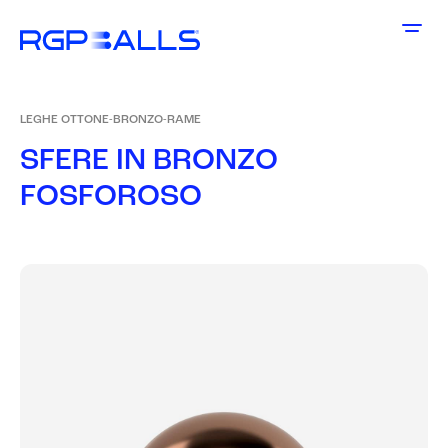
LEGHE OTTONE-BRONZO-RAME
S
F
E
R
E
I
N
B
R
O
N
Z
O
F
O
S
F
O
R
O
S
O