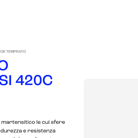
PRODOTTI
AZIENDA
MERCATI
NEWS
NOX TEMPRATO
O
S
I
4
2
0
C
 martensitico le cui sfere
durezza e resistenza