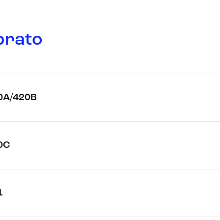
prato
20A/420B
0C
1