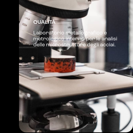
QUALITÀ
Laboratorio metallografico e
metrologico interno per le analisi
delle microstrutture degli acciai.