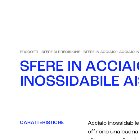
PRODOTTI
·
SFERE DI PRECISIONE
·
SFERE IN ACCIAIO
·
ACCIAIO I
S
F
E
R
E
I
N
A
C
C
I
A
I
I
N
O
S
S
I
D
A
B
I
L
E
A
I
CARATTERISTICHE
Acciaio inossidabile
offrono una buona 