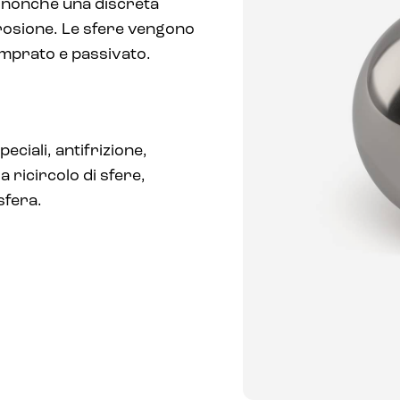
i, nonché una discreta
rrosione. Le sfere vengono
temprato e passivato.
eciali, antifrizione,
 a ricircolo di sfere,
sfera.