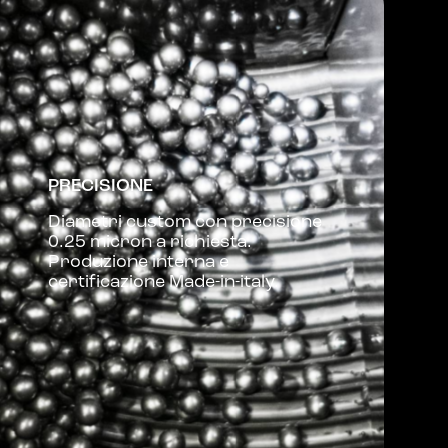
PRECISIONE
Diametri custom con precisione
0.25 micron a richiesta.
Produzione interna e
certificazione Made-in-italy.