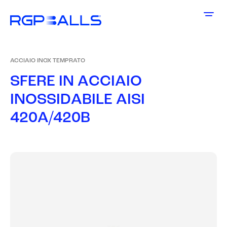
ACCIAIO INOX TEMPRATO
S
F
E
R
E
I
N
A
C
C
I
A
I
O
I
N
O
S
S
I
D
A
B
I
L
E
A
I
S
I
4
2
0
A
/
4
2
0
B