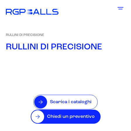
RULLINI DI PRECISIONE
R
U
L
L
I
N
I
D
I
P
R
E
C
I
S
I
O
N
E
Scarica i cataloghi
Chiedi un preventivo