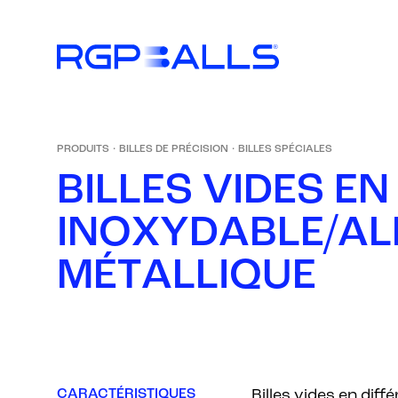
PRODUITS
·
BILLES DE PRÉCISION
·
BILLES SPÉCIALES
B
I
L
L
E
S
V
I
D
E
S
E
N
I
N
O
X
Y
D
A
B
L
E
/
A
L
M
É
T
A
L
L
I
Q
U
E
CARACTÉRISTIQUES
Billes vides en dif