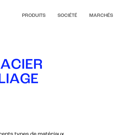
PRODUITS
SOCIÉTÉ
MARCHÉS
A
C
I
E
R
L
I
A
G
E
férents types de matériaux