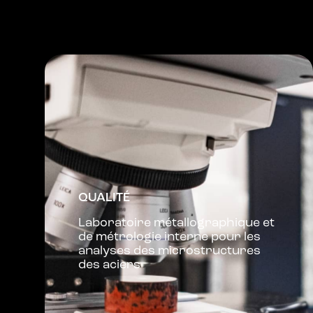
QUALITÉ
Laboratoire métallographique et
de métrologie interne pour les
analyses des microstructures
des aciers