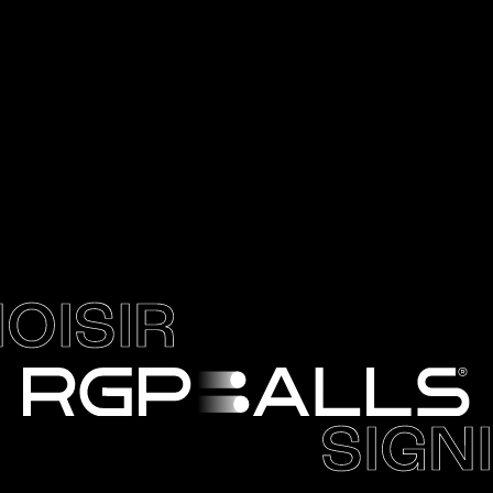
OISIR
SIGNI