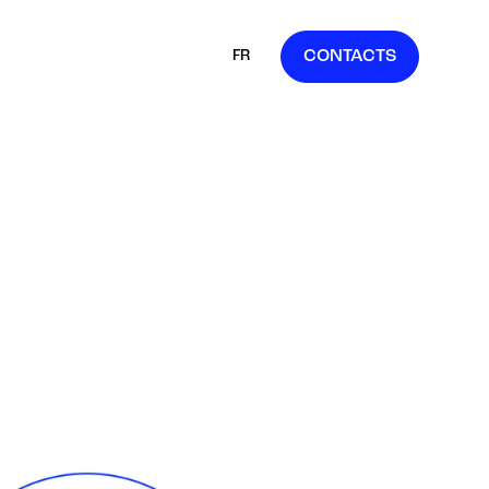
FR
CONTACTS
IT
EN
ES
DE