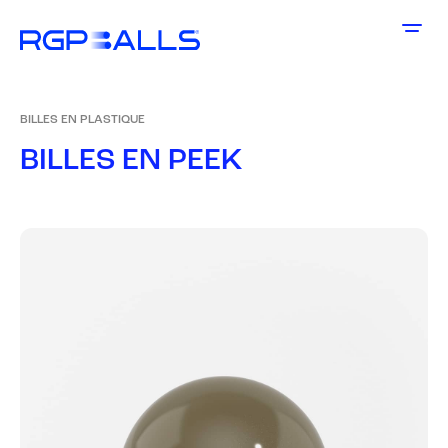
BILLES EN PLASTIQUE
B
I
L
L
E
S
E
N
P
E
E
K