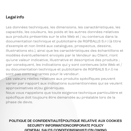
Legal info
Les données techniques, les dimensions, les caractéristiques, les
capacités, les couleurs, les poids et les autres données relatives
aux produits présentés sur le site Web et / ou contenus dans la
documentation technique et publicitaire de RGPBALLS S.r.l (à titre
d'exemple et non limité aux catalogues, prospectus, dessins,
illustrations etc.), ainsi que les caractéristiques des échantillons et
modèles éventuellement envoyés par le Vendeur au Client, n'ont
qu'une valeur indicative, illustrative et descriptive des produits ;
par conséquent, les indications qui y sont contenues (site Web et /
ou documentation technique et publicitaire de RGPBALS S.r.l) ne
sont pas contraignantes pour le vendeur.
Les valeurs réelles relatives aux produits spécifiques peuvent
varier par rapport aux indications susmentionnées qui se veulent
approximatives et/ou génériques.
Nous vous rappelons que toute exigence technique particulière et
spécifique doit toujours être demandée au préalable lors de la
phase de devis.
POLITIQUE DE CONFIDENTIALITÉ
POLITIQUE RELATIVE AUX COOKIES
SECURITY INFORMATION
CORPORATE POLICY
GENERAL SALES CONDITIONS
WHISTLEBLOWING