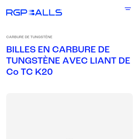
CARBURE DE TUNGSTÈNE
B
I
L
L
E
S
E
N
C
A
R
B
U
R
E
D
E
T
U
N
G
S
T
È
N
E
A
V
E
C
L
I
A
N
T
D
E
C
o
T
C
K
2
0