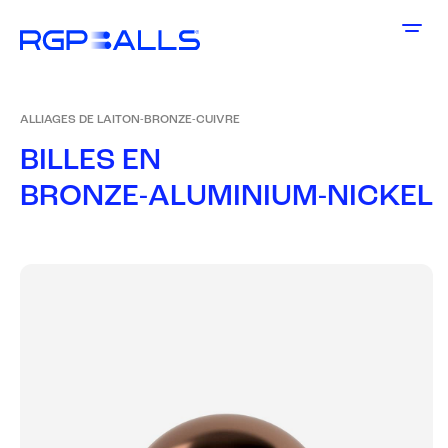
ALLIAGES DE LAITON-BRONZE-CUIVRE
B
I
L
L
E
S
E
N
B
R
O
N
Z
E
-
A
L
U
M
I
N
I
U
M
-
N
I
C
K
E
L