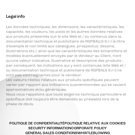
Legal info
Les données techniques, les dimensions, les caractéristiques, les
capacités, les couleurs, les poids et les autres données relatives
aux produits présentés sur le site Web et / ou contenus dans la
documentation technique et publicitaire de RGPBALLS S.r.l (à titre
d'exemple et non limité aux catalogues, prospectus, dessins,
illustrations etc.), ainsi que les caractéristiques des échantillons et
modèles éventuellement envoyés par le Vendeur au Client, n'ont
qu'une valeur indicative, illustrative et descriptive des produits ;
par conséquent, les indications qui y sont contenues (site Web et /
ou documentation technique et publicitaire de RGPBALS S.r.l) ne
sont pas contraignantes pour le vendeur.
Les valeurs réelles relatives aux produits spécifiques peuvent
varier par rapport aux indications susmentionnées qui se veulent
approximatives et/ou génériques.
Nous vous rappelons que toute exigence technique particulière et
spécifique doit toujours être demandée au préalable lors de la
phase de devis.
POLITIQUE DE CONFIDENTIALITÉ
POLITIQUE RELATIVE AUX COOKIES
SECURITY INFORMATION
CORPORATE POLICY
GENERAL SALES CONDITIONS
WHISTLEBLOWING