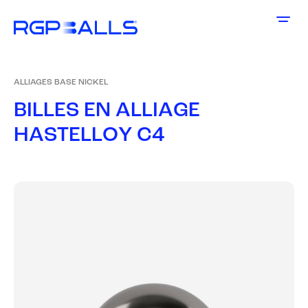
ALLIAGES BASE NICKEL
B
I
L
L
E
S
E
N
A
L
L
I
A
G
E
H
A
S
T
E
L
L
O
Y
C
4