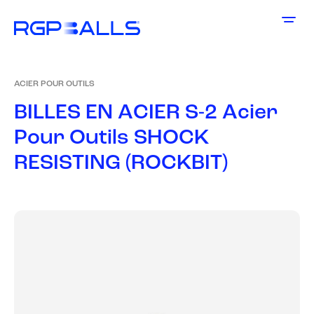
ACIER POUR OUTILS
B
I
L
L
E
S
E
N
A
C
I
E
R
S
-
2
A
c
i
e
r
P
o
u
r
O
u
t
i
l
s
S
H
O
C
K
R
E
S
I
S
T
I
N
G
(
R
O
C
K
B
I
T
)