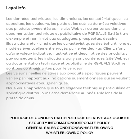
Legal info
Les données techniques, les dimensions, les caractéristiques, les
capacités, les couleurs, les poids et les autres données relatives
aux produits présentés sur le site Web et / ou contenus dans la
documentation technique et publicitaire de RGPBALLS S.r.l (à titre
d'exemple et non limité aux catalogues, prospectus, dessins,
illustrations etc.), ainsi que les caractéristiques des échantillons et
modèles éventuellement envoyés par le Vendeur au Client, n'ont
qu'une valeur indicative, illustrative et descriptive des produits ;
par conséquent, les indications qui y sont contenues (site Web et /
ou documentation technique et publicitaire de RGPBALS S.r.l) ne
sont pas contraignantes pour le vendeur.
Les valeurs réelles relatives aux produits spécifiques peuvent
varier par rapport aux indications susmentionnées qui se veulent
approximatives et/ou génériques.
Nous vous rappelons que toute exigence technique particulière et
spécifique doit toujours être demandée au préalable lors de la
phase de devis.
POLITIQUE DE CONFIDENTIALITÉ
POLITIQUE RELATIVE AUX COOKIES
SECURITY INFORMATION
CORPORATE POLICY
GENERAL SALES CONDITIONS
WHISTLEBLOWING
WHISTLEBLOWING POLICY