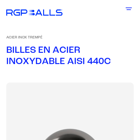
ACIER INOX TREMPÉ
B
I
L
L
E
S
E
N
A
C
I
E
R
I
N
O
X
Y
D
A
B
L
E
A
I
S
I
4
4
0
C