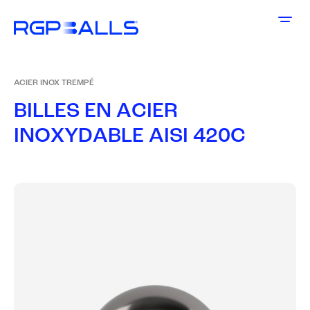
ACIER INOX TREMPÉ
B
I
L
L
E
S
E
N
A
C
I
E
R
I
N
O
X
Y
D
A
B
L
E
A
I
S
I
4
2
0
C