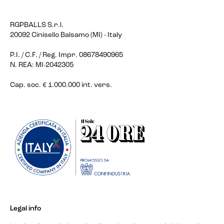
RGPBALLS S.r.l.
20092 Cinisello Balsamo (MI) - Italy
P.I. / C.F. / Reg. Impr. 08678490965
N. REA: MI-2042305
Cap. soc. € 1.000.000 int. vers.
Legal info