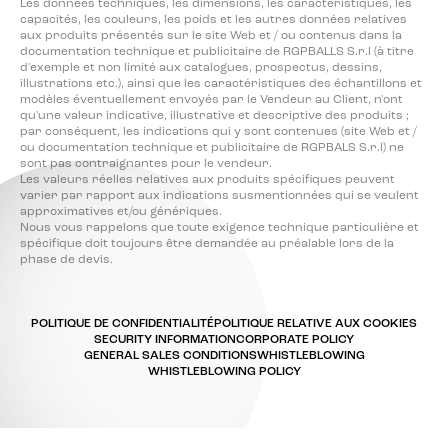
Les données techniques, les dimensions, les caractéristiques, les
capacités, les couleurs, les poids et les autres données relatives
aux produits présentés sur le site Web et / ou contenus dans la
documentation technique et publicitaire de RGPBALLS S.r.l (à titre
d'exemple et non limité aux catalogues, prospectus, dessins,
illustrations etc.), ainsi que les caractéristiques des échantillons et
modèles éventuellement envoyés par le Vendeur au Client, n'ont
qu'une valeur indicative, illustrative et descriptive des produits ;
par conséquent, les indications qui y sont contenues (site Web et /
ou documentation technique et publicitaire de RGPBALS S.r.l) ne
sont pas contraignantes pour le vendeur.
Les valeurs réelles relatives aux produits spécifiques peuvent
varier par rapport aux indications susmentionnées qui se veulent
approximatives et/ou génériques.
Nous vous rappelons que toute exigence technique particulière et
spécifique doit toujours être demandée au préalable lors de la
phase de devis.
POLITIQUE DE CONFIDENTIALITÉ
POLITIQUE RELATIVE AUX COOKIES
SECURITY INFORMATION
CORPORATE POLICY
GENERAL SALES CONDITIONS
WHISTLEBLOWING
WHISTLEBLOWING POLICY