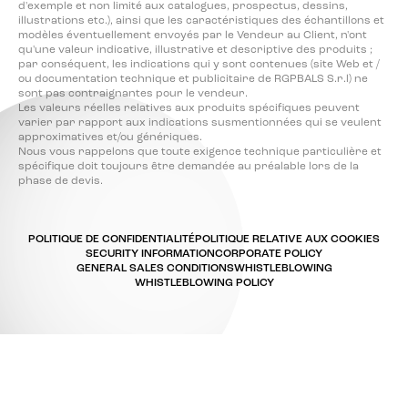
d'exemple et non limité aux catalogues, prospectus, dessins,
illustrations etc.), ainsi que les caractéristiques des échantillons et
modèles éventuellement envoyés par le Vendeur au Client, n'ont
qu'une valeur indicative, illustrative et descriptive des produits ;
par conséquent, les indications qui y sont contenues (site Web et /
ou documentation technique et publicitaire de RGPBALS S.r.l) ne
sont pas contraignantes pour le vendeur.
Les valeurs réelles relatives aux produits spécifiques peuvent
varier par rapport aux indications susmentionnées qui se veulent
approximatives et/ou génériques.
Nous vous rappelons que toute exigence technique particulière et
spécifique doit toujours être demandée au préalable lors de la
phase de devis.
POLITIQUE DE CONFIDENTIALITÉ
POLITIQUE RELATIVE AUX COOKIES
SECURITY INFORMATION
CORPORATE POLICY
GENERAL SALES CONDITIONS
WHISTLEBLOWING
WHISTLEBLOWING POLICY
Vos choix en matière de confidentialité
Notification lors de la collecte