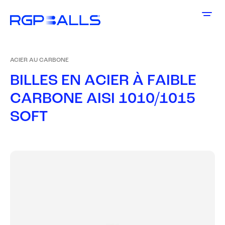
ACIER AU CARBONE
B
I
L
L
E
S
E
N
A
C
I
E
R
À
F
A
I
B
L
E
C
A
R
B
O
N
E
A
I
S
I
1
0
1
0
/
1
0
1
5
S
O
F
T