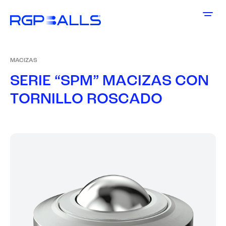
MACIZAS
S
E
R
I
E
“
S
P
M
”
M
A
C
I
Z
A
S
C
O
N
T
O
R
N
I
L
L
O
R
O
S
C
A
D
O