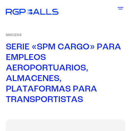
MACIZAS
S
E
R
I
E
«
S
P
M
C
A
R
G
O
»
P
A
R
A
E
M
P
L
E
O
S
A
E
R
O
P
O
R
T
U
A
R
I
O
S
,
A
L
M
A
C
E
N
E
S
,
P
L
A
T
A
F
O
R
M
A
S
P
A
R
A
T
R
A
N
S
P
O
R
T
I
S
T
A
S