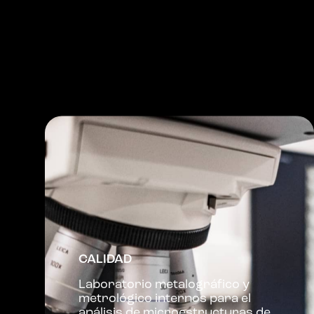
CALIDAD
Laboratorio metalográfico y
metrológico internos para el
análisis de microestructuras de