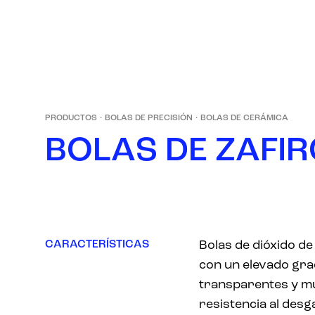
PRODUCTOS
·
BOLAS DE PRECISIÓN
·
BOLAS DE CERÁMICA
B
O
L
A
S
D
E
Z
A
F
I
R
CARACTERÍSTICAS
Bolas de dióxido de
con un elevado gra
transparentes y m
resistencia al desga