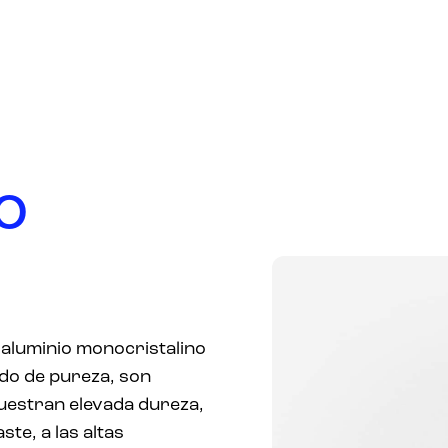
PRODUCTOS
EMPRESA
MERCADOS
O
 aluminio monocristalino
do de pureza, son
uestran elevada dureza,
ste, a las altas