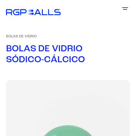
BOLAS DE VIDRIO
B
O
L
A
S
D
E
V
I
D
R
I
O
S
Ó
D
I
C
O
-
C
Á
L
C
I
C
O