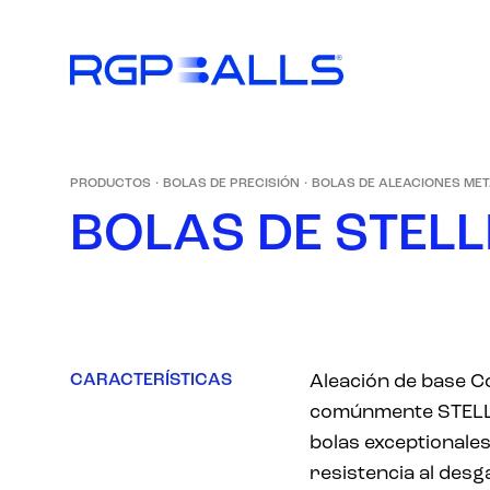
PRODUCTOS
·
BOLAS DE PRECISIÓN
·
BOLAS DE ALEACIONES ME
B
O
L
A
S
D
E
S
T
E
L
L
CARACTERÍSTICAS
Aleación de base 
comúnmente STELLI
bolas exceptionale
resistencia al desga