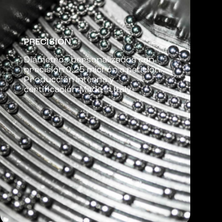
PRECISIÓN
Diámetros personalizados con
precisión 0,25 micrón a petición.
Producción interna y
certificación Made in Italy