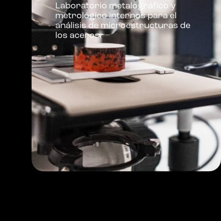
Laboratorio metalográfico y
metrológico internos para el
análisis de microestructuras de
los aceros.