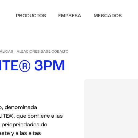
PRODUCTOS
EMPRESA
MERCADOS
TÁLICAS
·
ALEACIONES BASE COBALTO
I
T
E
®
3
P
M
Co, denominada
TE®, que confiere a las
s priopriedades de
ste y a las altas