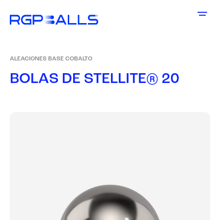
ALEACIONES BASE COBALTO
B
O
L
A
S
D
E
S
T
E
L
L
I
T
E
®
2
0