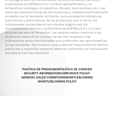
en la página web y/o contenidos en la documentación técnica y
publicitaria de RGPBALLS S.r.l (a título ejemplificativo y no
exhaustivo, catálogos, prospectos, dibujos, ilustraciones, etc.), así
como las características de las muestras y modelos eventualmente
enviados por el Vendedor al Cliente, son puramente indicativos,
ilustrativos y descriptivos de los productos; por lo tanto, las
indicaciones contenidas en los mismos (página web y/o
documentación técnica y publicitaria de RGPBALLS S.r.l) no son
vinculantes para el Vendedor. Los valores reales relativos a los
productos específicos pueden variar con respecto a las
indicaciones antes mencionadas que pretenden ser aproximativas
y/o aproximadas. Recordamos que cualquier requerimiento técnico
particular y específico siempre debe ser solicitado con anticipación
durante la fase de cotización.
POLÍTICA DE PRIVACIDAD
POLÍTICA DE COOKIES
SECURITY INFORMATION
CORPORATE POLICY
GENERAL SALES CONDITIONS
WHISTLEBLOWING
WHISTLEBLOWING POLICY
Sus opciones de privacidad
Aviso en el momento de la recogida