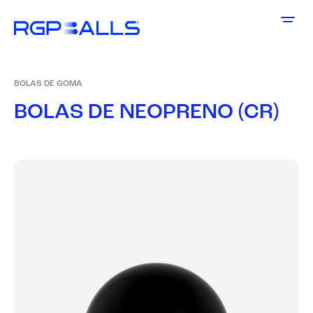
BOLAS DE GOMA
B
O
L
A
S
D
E
N
E
O
P
R
E
N
O
(
C
R
)