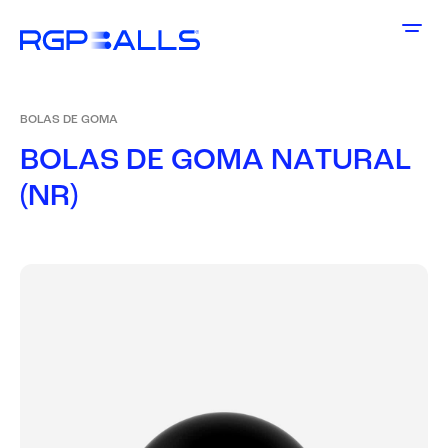
BOLAS DE GOMA
B
O
L
A
S
D
E
G
O
M
A
N
A
T
U
R
A
L
(
N
R
)