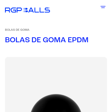
BOLAS DE GOMA
B
O
L
A
S
D
E
G
O
M
A
E
P
D
M